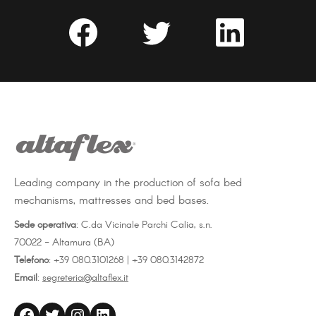
Share
Share
Share
on
on
on
Facebook
Twitter
LinkedIn
Leading company in the production of sofa bed
mechanisms, mattresses and bed bases.
Sede operativa
: C.da Vicinale Parchi Calia, s.n.
70022 - Altamura (BA)
Telefono
: +39 080.3101268 | +39 080.3142872
Email
:
segreteria@altaflex.it
altaflex
Twitter
Instagram
LinkedIn