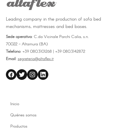
Leading company in the production of sofa bed
mechanisms, mattresses and bed bases.
Sede operativa
: C.da Vicinale Parchi Calia, s.n.
70022 - Altamura (BA)
Telefono
: +39 080.3101268 | +39 080.3142872
Email
:
segreteria@altaflex.it
altaflex
Twitter
Instagram
LinkedIn
Inicio
Quiénes somos
Productos