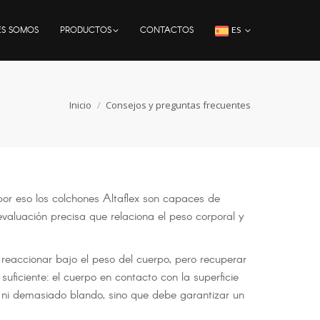
ES SOMOS
PRODUCTOS
CONTACTOS
ES
Estás aquí:
Inicio
Consejos y preguntas frecuentes
 por eso los colchones Altaflex son capaces de
valuación precisa que relaciona el peso corporal y
reaccionar bajo el peso del cuerpo, pero recuperar
uficiente: el cuerpo en contacto con la superficie
 ni demasiado blando, sino que debe garantizar un