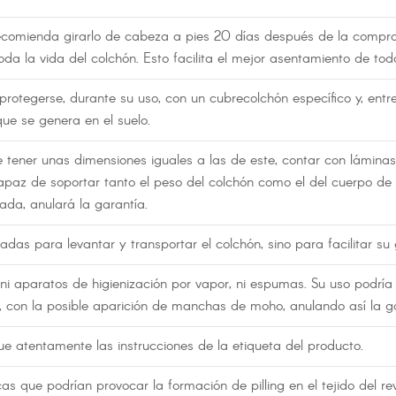
comienda girarlo de cabeza a pies 20 días después de la compra y
a la vida del colchón. Esto facilita el mejor asentamiento de tod
rotegerse, durante su uso, con un cubrecolchón específico y, entre
ue se genera en el suelo.
e tener unas dimensiones iguales a las de este, contar con lámi
apaz de soportar tanto el peso del colchón como el del cuerpo de
da, anulará la garantía.
as para levantar y transportar el colchón, sino para facilitar su g
s, ni aparatos de higienización por vapor, ni espumas. Su uso podrí
 con la posible aparición de manchas de moho, anulando así la ga
igue atentamente las instrucciones de la etiqueta del producto.
s que podrían provocar la formación de pilling en el tejido del rev