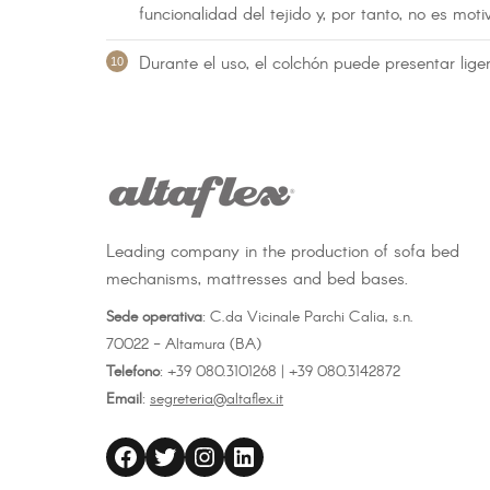
funcionalidad del tejido y, por tanto, no es moti
Durante el uso, el colchón puede presentar lig
Leading company in the production of sofa bed
mechanisms, mattresses and bed bases.
Sede operativa
: C.da Vicinale Parchi Calia, s.n.
70022 - Altamura (BA)
Telefono
: +39 080.3101268 | +39 080.3142872
Email
:
segreteria@altaflex.it
altaflex
Twitter
Instagram
LinkedIn