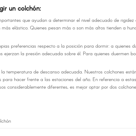
ir un colchón:
importantes que ayudan a determinar el nivel adecuado de rigidez d
ás elástico. Quienes pesan más o son más altos tienden a hundi
pias preferencias respecto a la posición para dormir: a quienes
ras ejerzan la presión adecuada sobre él. Para quienes duermen b
r la temperatura de descanso adecuada. Nuestros colchones están
 para hacer frente a las estaciones del año. En referencia a estas
sos considerablemente diferentes, es mejor optar por dos colchone
olchón