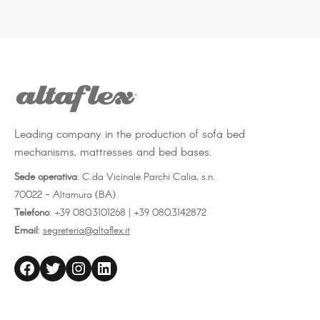
Leading company in the production of sofa bed
mechanisms, mattresses and bed bases.
Sede operativa
: C.da Vicinale Parchi Calia, s.n.
70022 - Altamura (BA)
Telefono
: +39 080.3101268 | +39 080.3142872
Email
:
segreteria@altaflex.it
altaflex
Twitter
Instagram
LinkedIn