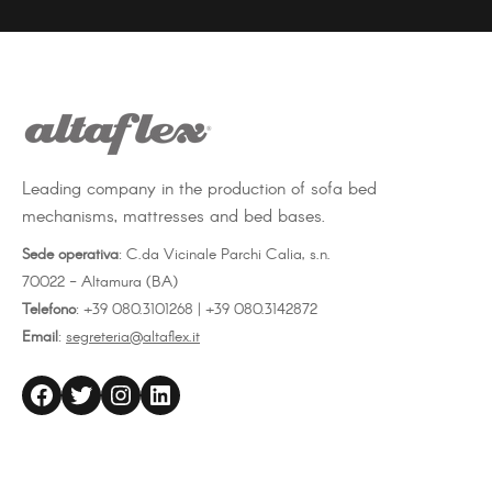
on
on
on
Facebook
Twitter
LinkedIn
Leading company in the production of sofa bed
mechanisms, mattresses and bed bases.
Sede operativa
: C.da Vicinale Parchi Calia, s.n.
70022 - Altamura (BA)
Telefono
: +39 080.3101268 | +39 080.3142872
Email
:
segreteria@altaflex.it
altaflex
Twitter
Instagram
LinkedIn