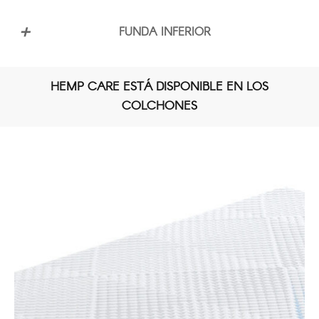
FUNDA INFERIOR
HEMP CARE ESTÁ DISPONIBLE EN LOS
desde 300 g/m²
COLCHONES
Tejido de revestimiento externo Air3D