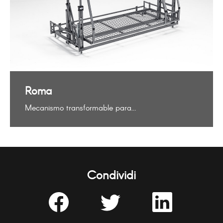
Roma
Mecanismo transformable para…
Condividi
Share
Share
Share