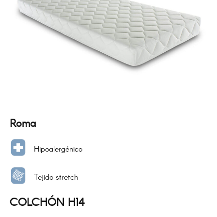
Roma
Hipoalergénico
Tejido stretch
COLCHÓN H14