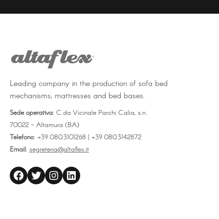
on
on
on
Facebook
Twitter
LinkedIn
Leading company in the production of sofa bed
mechanisms, mattresses and bed bases.
Sede operativa
: C.da Vicinale Parchi Calia, s.n.
70022 - Altamura (BA)
Telefono
: +39 080.3101268 | +39 080.3142872
Email
:
segreteria@altaflex.it
altaflex
Twitter
Instagram
LinkedIn