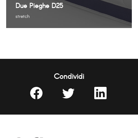
Due Pieghe D25
stretch
Condividi
Share
Share
Share
on
on
on
Facebook
Twitter
LinkedIn