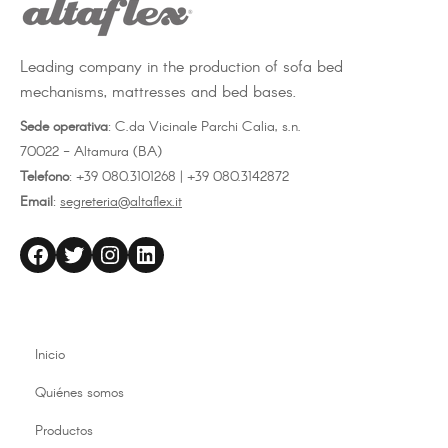
Leading company in the production of sofa bed
mechanisms, mattresses and bed bases.
Sede operativa
: C.da Vicinale Parchi Calia, s.n.
70022 - Altamura (BA)
Telefono
: +39 080.3101268 | +39 080.3142872
Email
:
segreteria@altaflex.it
altaflex
Twitter
Instagram
LinkedIn
Inicio
Quiénes somos
Productos