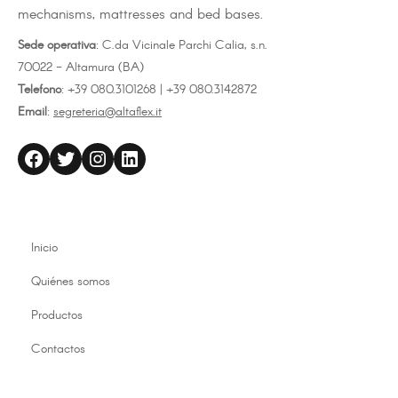
mechanisms, mattresses and bed bases.
Sede operativa
: C.da Vicinale Parchi Calia, s.n.
70022 - Altamura (BA)
Telefono
: +39 080.3101268 | +39 080.3142872
Email
:
segreteria@altaflex.it
altaflex
Twitter
Instagram
LinkedIn
Inicio
Quiénes somos
Productos
Contactos