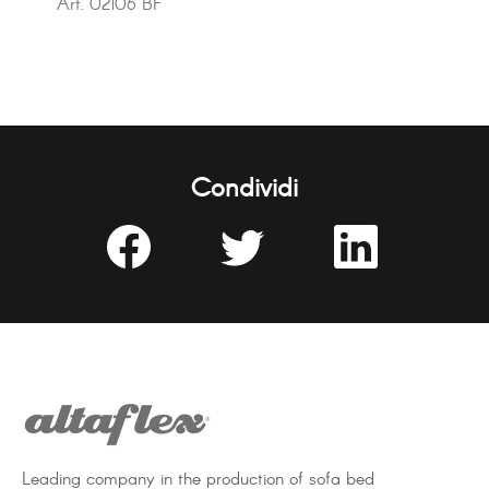
Art. 02106 BF
Condividi
Share
Share
Share
on
on
on
Facebook
Twitter
LinkedIn
Leading company in the production of sofa bed