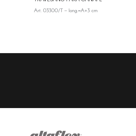
Art. 03300/T – long.=A+3 cm