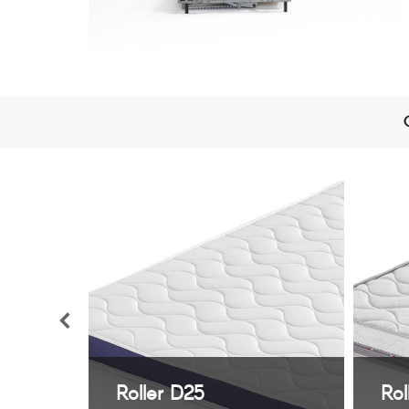
5
Roller D25
Rol