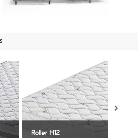
S
Roller H12
Rolle