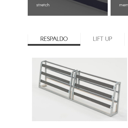
stretch
memo
RESPALDO
LIFT UP