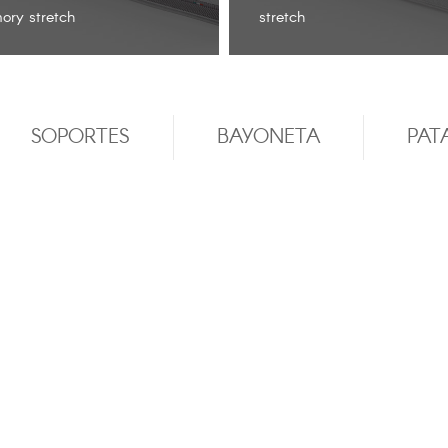
ry stretch
stretch
SOPORTES
BAYONETA
PAT