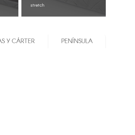
stretch
memory
AS Y CÁRTER
PENÍNSULA