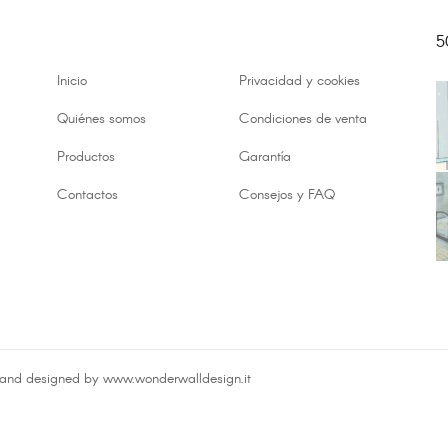
Facebook
Twitter
LinkedIn
5
Inicio
Privacidad y cookies
Quiénes somos
Condiciones de venta
Productos
Garantía
Contactos
Consejos y FAQ
and designed by www.wonderwalldesign.it