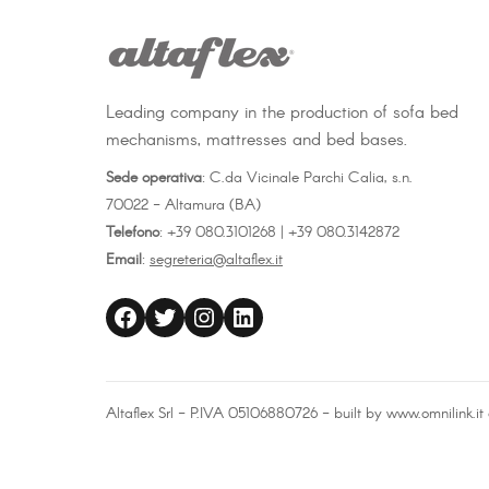
Leading company in the production of sofa bed
mechanisms, mattresses and bed bases.
Sede operativa
: C.da Vicinale Parchi Calia, s.n.
70022 - Altamura (BA)
Telefono
: +39 080.3101268 | +39 080.3142872
Email
:
segreteria@altaflex.it
altaflex
Twitter
Instagram
LinkedIn
Altaflex Srl - P.IVA 05106880726 - built by
www.omnilink.it