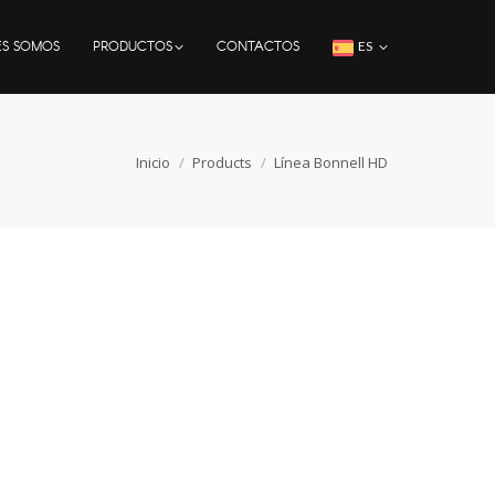
ES SOMOS
PRODUCTOS
CONTACTOS
ES
Estás aquí:
Inicio
Products
Línea Bonnell HD