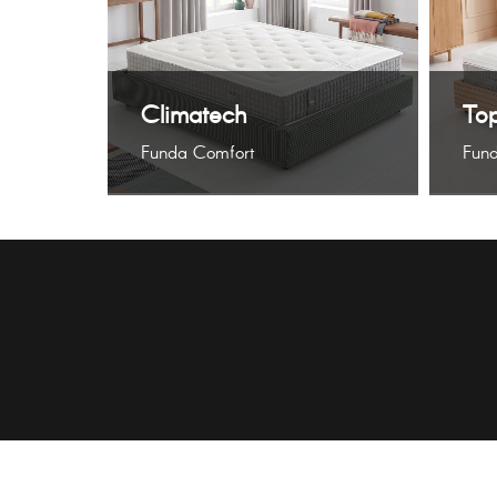
Climatech
To
Funda Comfort
Fun