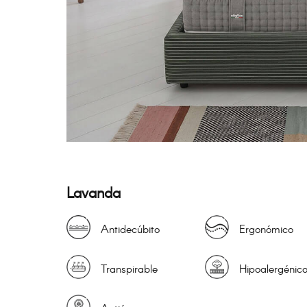
Lavanda
Antidecúbito
Ergonómico
Transpirable
Hipoalergénic