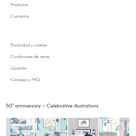
Fibra ignífuga
Productos
80 x 50 cm
Contactos
Privacidad y cookies
Condiciones de venta
Garantía
Consejos y FAQ
Homologada Clase 1M
50° anniversary – Celebrative illustrations
Revestimiento protector: poliéster ignífugo