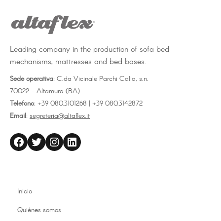
Leading company in the production of sofa bed
mechanisms, mattresses and bed bases.
Homologada Clase 1M
Sede operativa
: C.da Vicinale Parchi Calia, s.n.
Revestimiento protector: jersey de mezcla
70022 - Altamura (BA)
de algodón no extraíble
Telefono
: +39 080.3101268 | +39 080.3142872
Email
:
segreteria@altaflex.it
Bolsa con asa. Paquete de 6 uds.
altaflex
Twitter
Instagram
LinkedIn
Almohada memory No Flame para contratos
hoteleros, se adapta a la forma de la cabeza y el
cuello y favorece la circulación linfática. La
superficie perforada facilita la dispersión del
exceso de calor y humedad.
Inicio
Quiénes somos