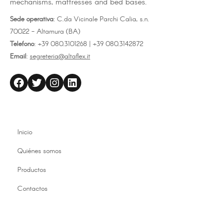
mechanisms, mattresses and bed bases.
Sede operativa
: C.da Vicinale Parchi Calia, s.n.
70022 - Altamura (BA)
Telefono
: +39 080.3101268 | +39 080.3142872
Email
:
segreteria@altaflex.it
altaflex
Twitter
Instagram
LinkedIn
Inicio
Quiénes somos
Productos
Contactos