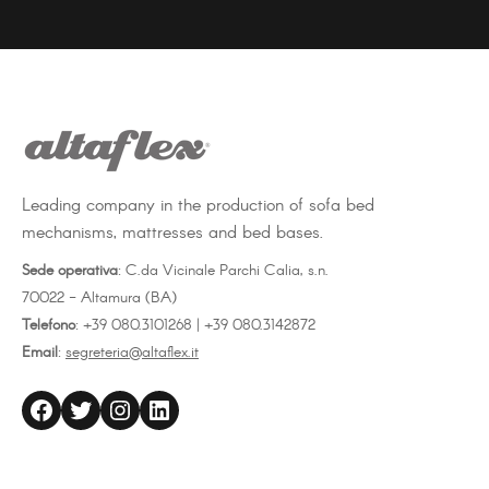
on
on
on
Facebook
Twitter
LinkedIn
REPOSABRAZOS (med. 73)
Art 02108 bra-dupl
Accesorio tope para colchón
BAYONETA
Art. 02106 BF
Leading company in the production of sofa bed
mechanisms, mattresses and bed bases.
Sede operativa
: C.da Vicinale Parchi Calia, s.n.
70022 - Altamura (BA)
Telefono
: +39 080.3101268 | +39 080.3142872
Email
:
segreteria@altaflex.it
altaflex
Twitter
Instagram
LinkedIn