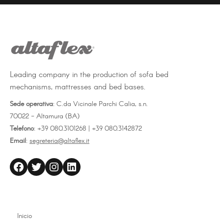
Facebook
Twitter
LinkedIn
REPOSABRAZOS (med. 73)
Art 02108 bra-dupl
Accesorio tope para colchón
SOPORTE DE FIJACIÓN
Leading company in the production of sofa bed
mechanisms, mattresses and bed bases.
Sede operativa
: C.da Vicinale Parchi Calia, s.n.
70022 - Altamura (BA)
Telefono
: +39 080.3101268 | +39 080.3142872
Email
:
segreteria@altaflex.it
altaflex
Twitter
Instagram
LinkedIn
Inicio