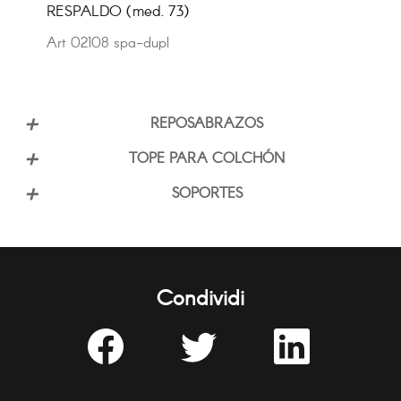
RESPALDO (med. 73)
Art 02108 spa-dupl
REPOSABRAZOS
TOPE PARA COLCHÓN
SOPORTES
Condividi
Share
Share
Share
on
on
on