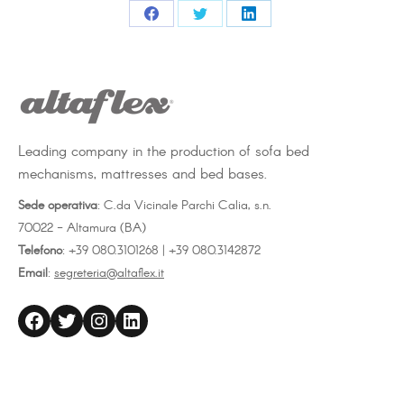
Share
Share
Share
on
on
on
Facebook
Twitter
LinkedIn
Leading company in the production of sofa bed
mechanisms, mattresses and bed bases.
Sede operativa
: C.da Vicinale Parchi Calia, s.n.
70022 - Altamura (BA)
Telefono
: +39 080.3101268 | +39 080.3142872
Email
:
segreteria@altaflex.it
altaflex
Twitter
Instagram
LinkedIn